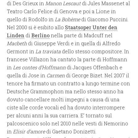
di Des Grieux in
Manon Lescaut
di Jules Massenet al
Teatro Carlo Felice di Genova e poi a Lione in
quello di Rodolfo in
La Bohème
di Giacomo Puccini.
Nel 2000 si è esibito allo
Staatsoper Unter den
Linden
di
Berlino
nella parte di Madcuff nel
Macbeth
di Giuseppe Verdi e in quella di Alfredo
Germont in
La traviata
dello stesso compositore. In
francese Villazon ha cantato la parte di Hoffmann
in
Les contes d’Hoffmann
di Jacques Offenbach e
quella di Jose in
Carmen
di George Bizet. Nel 2007 il
tenore ha firmato un contratto a lungo termine con
Deutsche Grammophon ma nello stesso anno ha
dovuto cancellare molti impegni a causa di una
ciste alle corde vocali ed ha dovuto interrompere
per alcuni anni la sua carriera. E’ tornato sul
palcoscenico solo nel 2010 nelle vesti di Nemorino
in
Elisir d’amore
di Gaetano Donizetti.