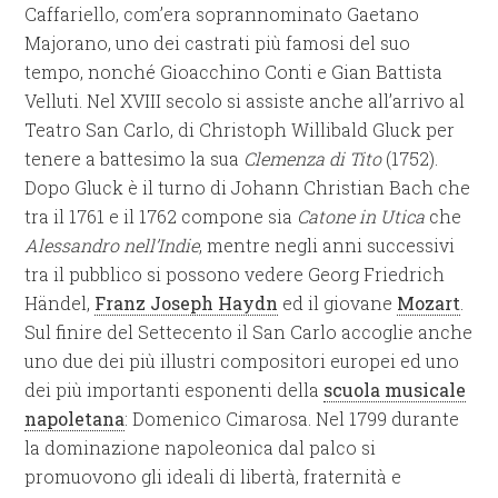
Caffariello, com’era soprannominato Gaetano
Majorano, uno dei castrati più famosi del suo
tempo, nonché Gioacchino Conti e Gian Battista
Velluti. Nel XVIII secolo si assiste anche all’arrivo al
Teatro San Carlo, di Christoph Willibald Gluck per
tenere a battesimo la sua
Clemenza di Tito
(1752).
Dopo Gluck è il turno di Johann Christian Bach che
tra il 1761 e il 1762 compone sia
Catone in Utica
che
Alessandro nell’Indie
, mentre negli anni successivi
tra il pubblico si possono vedere Georg Friedrich
Händel,
Franz Joseph Haydn
ed il giovane
Mozart
.
Sul finire del Settecento il San Carlo accoglie anche
uno due dei più illustri compositori europei ed uno
dei più importanti esponenti della
scuola musicale
napoletana
: Domenico Cimarosa. Nel 1799 durante
la dominazione napoleonica dal palco si
promuovono gli ideali di libertà, fraternità e