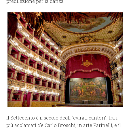
predilezione per la danza.
Il Settecento è il secolo degli “evirati cantori”, tra i
più acclamati c’è Carlo Broschi, in arte Farinelli, e il