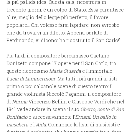
la più pallida idea. Questa sala, ricostruita in
trecento giorni, è un colpo di Stato. Essa garantisce
al re, meglio della legge più perfetta, il favore
popolare… Chi volesse farsi lapidare, non avrebbe
che da trovarvi un difetto. Appena parlate di
Ferdinando, vi dicono: ha ricostruito il San Carlo!”
Più tardi il compositore bergamasco Gaetano
Donizetti compone 17 opere per il San Carlo, tra
queste ricordiamo
Maria Stuarda
e l’immortale
Lucia di Lammermoor
. Ma tutti i più grandi artisti
prima o poi calcanole scene di questo teatro: il
grande violinista Niccolò Paganini, il compositore
di
Norma
Vincenzo Bellini e Giuseppe Verdi che nel
1841 vede andare in scena il suo
Oberto, conte di San
Bonifacio
e successivamnete l’
Ernani
,
Un ballo in
maschera
e l’
Aida
. Comunque la lista di musicisti e