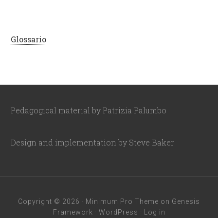
Glossario
Pedagogical material by Patrizia Palumbo
Design and implementation by Steve Baker
Copyright © 2026 ·
Minimum Pro Theme
on
Genesis
Framework
·
WordPress
·
Log in