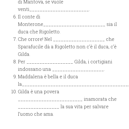
di Mantova, se vuole
venti_______________________.
Il conte di
Monterone________________________ sia il
duca che Rigoletto.
Che orrore! Nel ____________________ che
Sparafucile dà a Rigoletto non c’è il duca, c’è
Gilda.
Per __________________ Gilda, i cortigiani
indossano una ____________________.
Maddalena è bella e il duca
la_________________________________________
Gilda è una povera
_________________________ inamorata che
________________ la sua vita per salvare
l’uomo che ama.