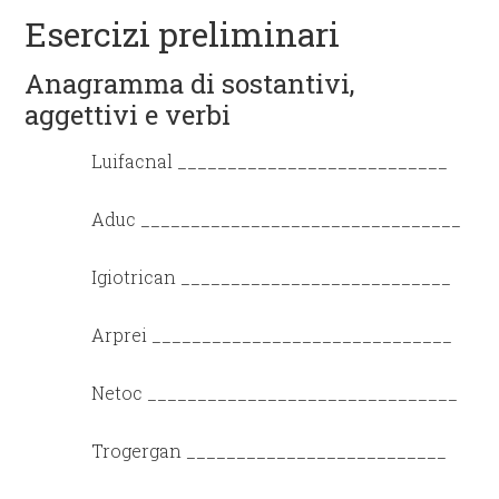
Esercizi preliminari
Anagramma di sostantivi,
aggettivi e verbi
Luifacnal ___________________________
Aduc ________________________________
Igiotrican ___________________________
Arprei ______________________________
Netoc _______________________________
Trogergan __________________________