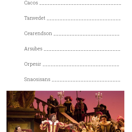
Cacos _______________________________
Tanvedet ____________________________
Cearendson _________________________
Arsubes _____________________________
Orpesir _____________________________
Snaosisans __________________________