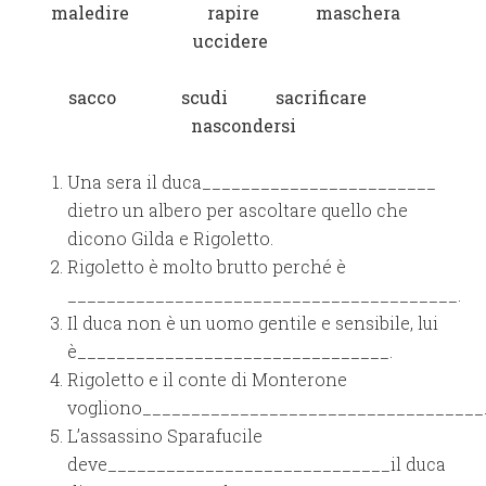
maledire rapire maschera
uccidere
sacco scudi sacrificare
nascondersi
Una sera il duca________________________
dietro un albero per ascoltare quello che
dicono Gilda e Rigoletto.
Rigoletto è molto brutto perché è
________________________________________.
Il duca non è un uomo gentile e sensibile, lui
è________________________________.
Rigoletto e il conte di Monterone
vogliono___________________________________
L’assassino Sparafucile
deve_____________________________il duca